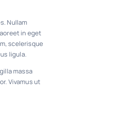
es. Nullam
 laoreet in eget
um, scelerisque
us ligula.
ngilla massa
or. Vivamus ut