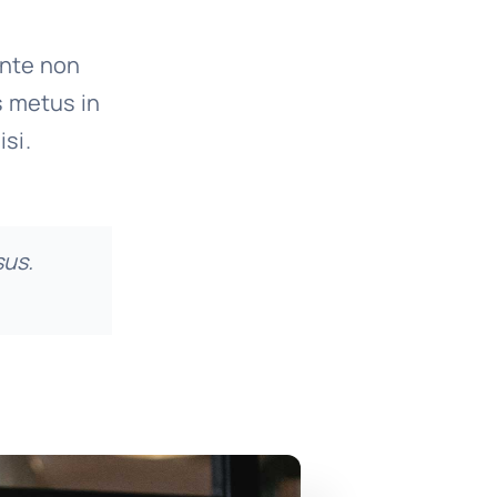
ante non
s metus in
isi.
sus.