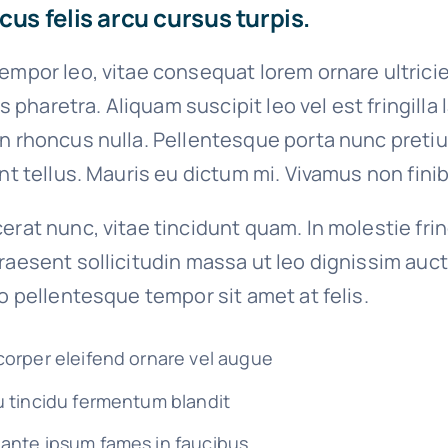
cus felis arcu cursus turpis.
empor leo, vitae consequat lorem ornare ultrici
ies pharetra. Aliquam suscipit leo vel est fringilla
on rhoncus nulla. Pellentesque porta nunc preti
unt tellus. Mauris eu dictum mi. Vivamus non finib
erat nunc, vitae tincidunt quam. In molestie fri
raesent sollicitudin massa ut leo dignissim auct
io pellentesque tempor sit amet at felis.
corper eleifend ornare vel augue
u tincidu fermentum blandit
ante ipsum fames in faucibus