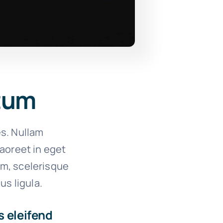
ctum
es. Nullam
 laoreet in eget
um, scelerisque
us ligula.
s eleifend