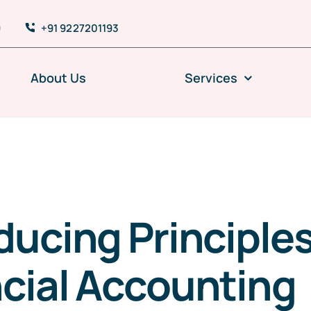
9
+91 9227201193
About Us
Services
ducing Principles
cial Accounting