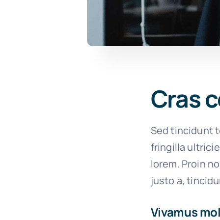
Cras c
Sed tincidunt t
fringilla ultric
lorem. Proin n
justo a, tincid
Vivamus moll