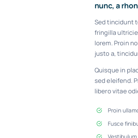
nunc, a rhon
Sed tincidunt t
fringilla ultric
lorem. Proin n
justo a, tincid
Quisque in plac
sed eleifend. P
libero vitae od
Proin ullam
Fusce finib
Vestibulum 