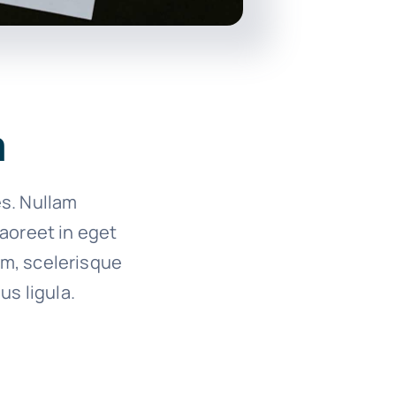
a
es. Nullam
 laoreet in eget
um, scelerisque
us ligula.