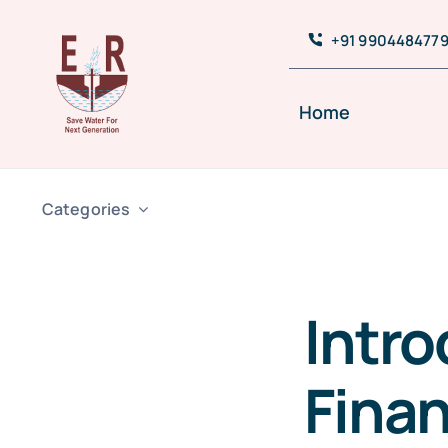
Skip
+91 990448477
to
content
Home
Categories
Intro
Finan