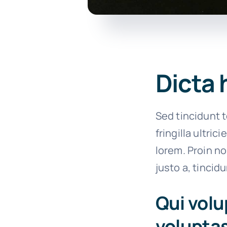
Dicta 
Sed tincidunt t
fringilla ultric
lorem. Proin n
justo a, tincid
Qui volu
voluptas