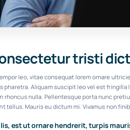
onsectetur tristi di
empor leo, vitae consequat lorem ornare ultrici
ies pharetra. Aliquam suscipit leo vel est fringilla
on rhoncus nulla. Pellentesque porta nunc preti
unt tellus. Mauris eu dictum mi. Vivamus non finib
is, est ut ornare hendrerit, turpis mauri